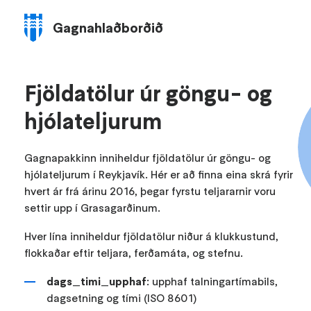
Gagna­hlaðborðið
Fara
í
leiðakerfi
Fjölda­töl­ur úr göngu- og
hjóla­telj­ur­um
Gagnapakkinn inniheldur fjöldatölur úr göngu- og
hjólateljurum í Reykjavík. Hér er að finna eina skrá fyrir
hvert ár frá árinu 2016, þegar fyrstu teljararnir voru
settir upp í Grasagarðinum.
Hver lína inniheldur fjöldatölur niður á klukkustund,
flokkaðar eftir teljara, ferðamáta, og stefnu.
dags_timi_upphaf
: upphaf talningartímabils,
dagsetning og tími (ISO 8601)