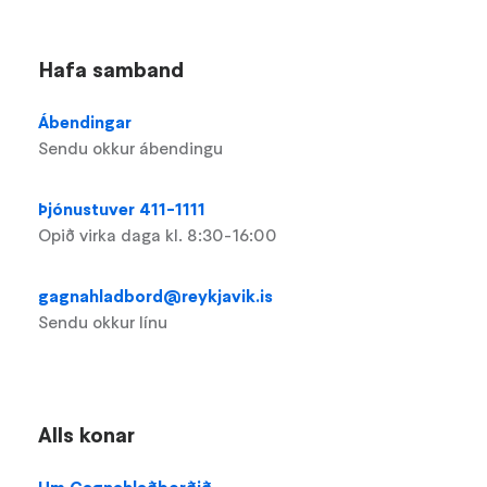
Hafa samband
Ábendingar
Sendu okkur ábendingu
Þjónustuver 411-1111
Opið virka daga kl. 8:30-16:00
gagnahladbord@reykjavik.is
Sendu okkur línu
Alls konar
Um Gagnahlaðborðið