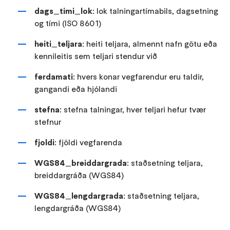
dags_timi_lok
: lok talningartímabils, dagsetning
og tími (ISO 8601)
heiti_teljara
: heiti teljara, almennt nafn götu eða
kennileitis sem teljari stendur við
ferdamati
: hvers konar vegfarendur eru taldir,
gangandi eða hjólandi
stefna
: stefna talningar, hver teljari hefur tvær
stefnur
fjoldi
: fjöldi vegfarenda
WGS84_breiddargrada
: staðsetning teljara,
breiddargráða (WGS84)
WGS84_lengdargrada
: staðsetning teljara,
lengdargráða (WGS84)