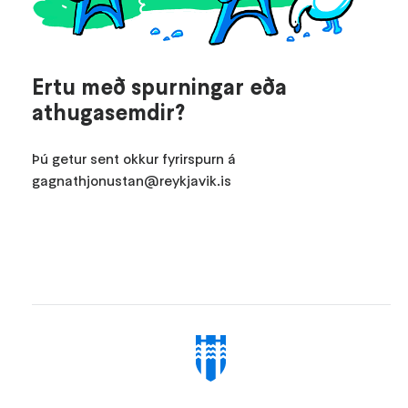
Ertu með spurningar eða
athugasemdir?
Þú getur sent okkur fyrirspurn á
gagnathjonustan@reykjavik.is