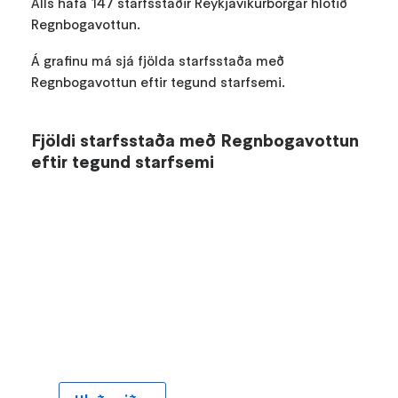
Alls hafa 147 starfsstaðir Reykjavíkurborgar hlotið
Regnbogavottun.
Á grafinu má sjá fjölda starfsstaða með
Regnbogavottun eftir tegund starfsemi.
Fjöldi starfsstaða með Regnbogavottun
eftir tegund starfsemi