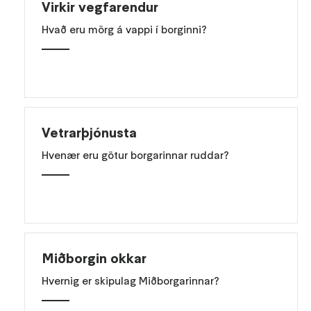
Virkir vegfarendur
Hvað eru mörg á vappi í borginni?
Vetrarþjónusta
Hvenær eru götur borgarinnar ruddar?
Miðborgin okkar
Hvernig er skipulag Miðborgarinnar?