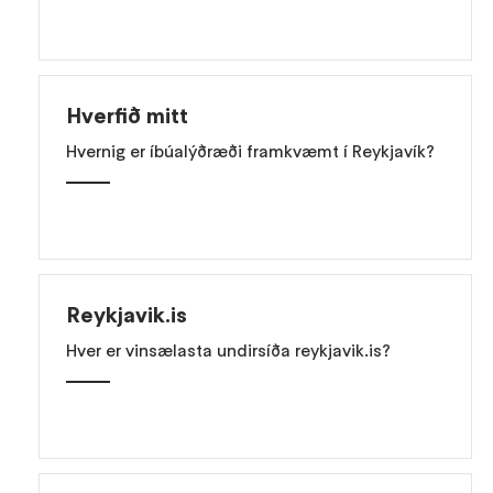
Hverfið mitt
Hvernig er íbúalýðræði framkvæmt í Reykjavík?
Reykjavik.is
Hver er vinsælasta undirsíða reykjavik.is?