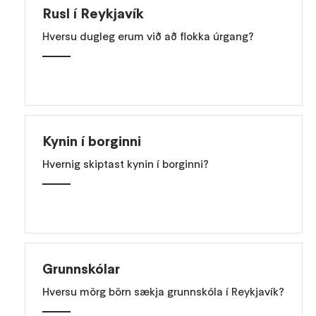
Rusl í Reykjavík
Hversu dugleg erum við að flokka úrgang?
Kynin í borginni
Hvernig skiptast kynin í borginni?
Grunnskólar
Hversu mörg börn sækja grunnskóla í Reykjavík?