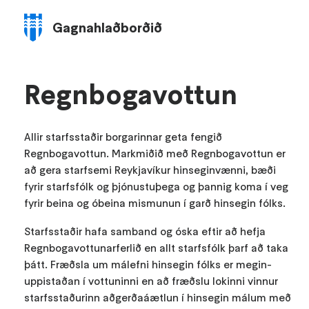
Gagna­hlaðborðið
Fara
í
leiðakerfi
Regn­boga­vott­un
Allir starfsstaðir borgarinnar geta fengið
Regnbogavottun. Markmiðið með Regnbogavottun er
að gera starfsemi Reykjavíkur hinseginvænni, bæði
fyrir starfsfólk og þjónustuþega og þannig koma í veg
fyrir beina og óbeina mismunun í garð hinsegin fólks.
Starfsstaðir hafa samband og óska eftir að hefja
Regnbogavottunarferlið en allt starfsfólk þarf að taka
þátt. Fræðsla um mál­efni hinseg­in fólks er meg­in­
uppistaðan í vott­un­inni en að fræðslu lokinni vinn­ur
starfsstaður­inn aðgerðaáætl­un í hinseg­in málum með