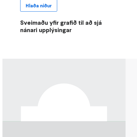
Hlaða niður
Sveimaðu yfir grafið til að sjá
nánari upplýsingar