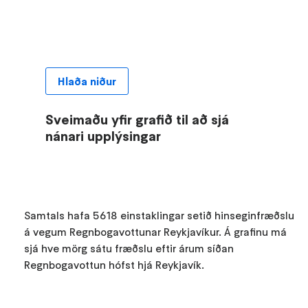
Hlaða niður
Sveimaðu yfir grafið til að sjá
nánari upplýsingar
Samtals hafa 5618 einstaklingar setið hinseginfræðslu
á vegum Regnbogavottunar Reykjavíkur. Á grafinu má
sjá hve mörg sátu fræðslu eftir árum síðan
Regnbogavottun hófst hjá Reykjavík.