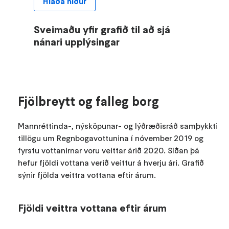
Hlaða niður
Sveimaðu yfir grafið til að sjá
nánari upplýsingar
Fjölbreytt og falleg borg
Mannréttinda-, nýsköpunar- og lýðræðisráð samþykkti
tillögu um Regnbogavottunina í nóvember 2019 og
fyrstu vottanirnar voru veittar árið 2020. Síðan þá
hefur fjöldi vottana verið veittur á hverju ári. Grafið
sýnir fjölda veittra vottana eftir árum.
Fjöldi veittra vottana eftir árum