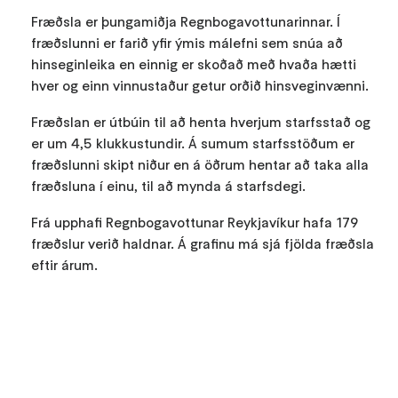
Fræðsla er þungamiðja Regnbogavottunarinnar. Í
fræðslunni er farið yfir ýmis málefni sem snúa að
hinseginleika en einnig er skoðað með hvaða hætti
hver og einn vinnustaður getur orðið hinsveginvænni.
Fræðslan er útbúin til að henta hverjum starfsstað og
er um 4,5 klukkustundir. Á sumum starfsstöðum er
fræðslunni skipt niður en á öðrum hentar að taka alla
fræðsluna í einu, til að mynda á starfsdegi.
Frá upphafi Regnbogavottunar Reykjavíkur hafa 179
fræðslur verið haldnar. Á grafinu má sjá fjölda fræðsla
eftir árum.