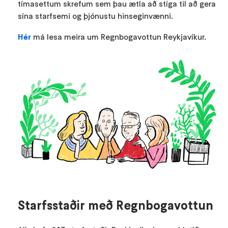
tíma­sett­um skref­um sem þau ætla að stíga til að gera
sína starf­semi og þjón­ustu hinseg­in­vænni.
Hér
má lesa meira um Regnbogavottun Reykjavíkur.
Starfsstaðir með Regnbogavottun