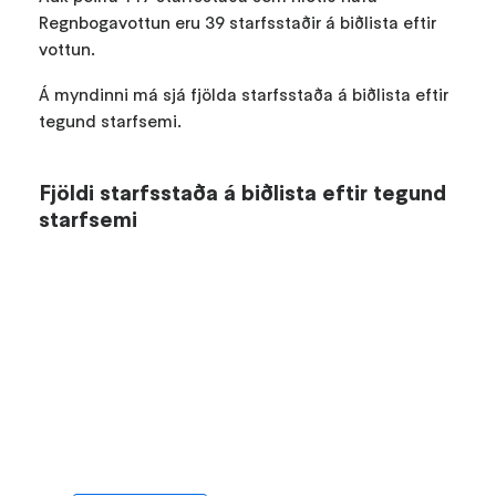
Regnbogavottun eru 39 starfsstaðir á biðlista eftir
vottun.
Á myndinni má sjá fjölda starfsstaða á biðlista eftir
tegund starfsemi.
Fjöldi starfsstaða á biðlista eftir tegund
starfsemi