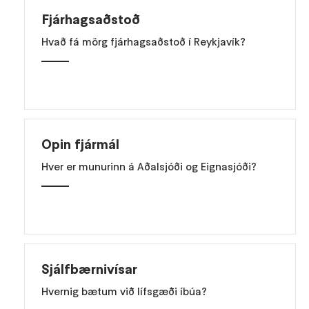
Fjárhagsaðstoð
Hvað fá mörg fjárhagsaðstoð í Reykjavík?
Opin fjármál
Hver er munurinn á Aðalsjóði og Eignasjóði?
Sjálfbærnivísar
Hvernig bætum við lífsgæði íbúa?