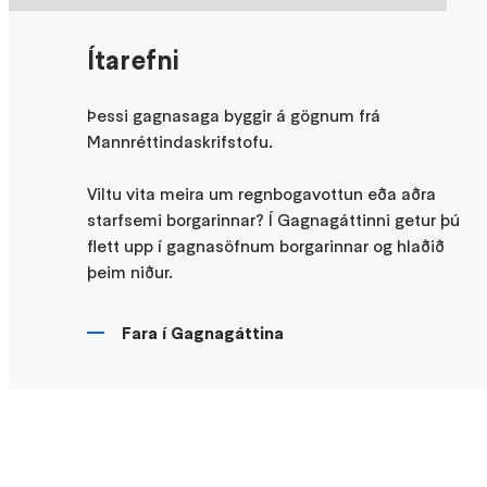
Ítarefni
Þessi gagnasaga byggir á gögnum frá
Mannréttindaskrifstofu.
Viltu vita meira um regnbogavottun eða aðra
starfsemi borgarinnar? Í Gagnagáttinni getur þú
flett upp í gagnasöfnum borgarinnar og hlaðið
þeim niður.
Fara í Gagnagáttina