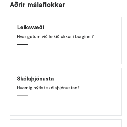
Aðrir málaflokkar
Leiksvæði
Hvar getum við leikið okkur í borginni?
Skólaþjónusta
Hvernig nýtist skólaþjónustan?