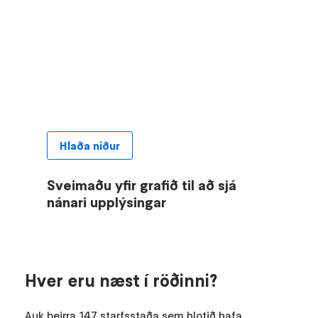
Hlaða niður
Sveimaðu yfir grafið til að sjá
nánari upplýsingar
Hver eru næst í röðinni?
Auk þeirra 147 starfsstaða sem hlotið hafa