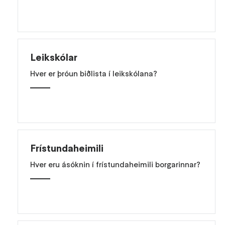
Leikskólar
Hver er þróun biðlista í leikskólana?
Frístundaheimili
Hver eru ásóknin í frístundaheimili borgarinnar?