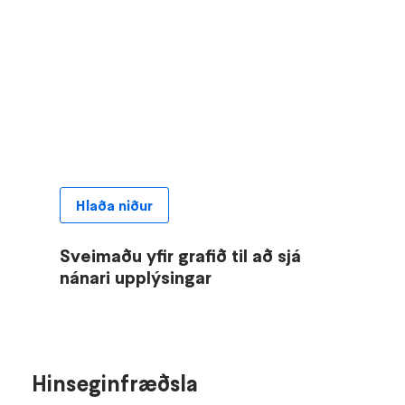
Hlaða niður
Sveimaðu yfir grafið til að sjá
nánari upplýsingar
Hinseginfræðsla